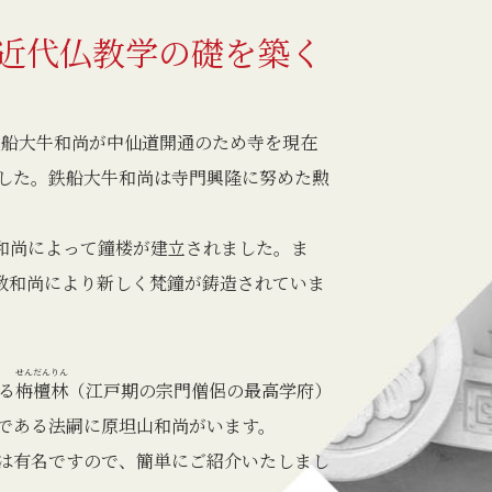
近代仏教学の礎を築く
1世鉄船大牛和尚が中仙道開通のため寺を現在
した。鉄船大牛和尚は寺門興隆に努めた勲
放牛和尚によって鐘楼が建立されました。ま
津全教和尚により新しく梵鐘が鋳造されていま
せんだんりん
る
栴檀林
（江戸期の宗門僧侶の最高学府）
である法嗣に原坦山和尚がいます。
は有名ですので、簡単にご紹介いたしまし