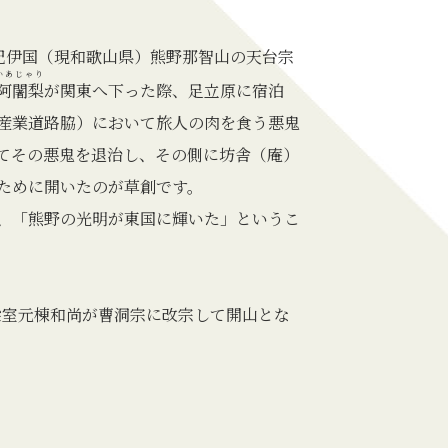
、紀伊国（現和歌山県）熊野那智山の天台宗
いあじゃり
阿闍梨
が関東へ下った際、足立原に宿泊
産業道路脇）において旅人の肉を食う悪鬼
てその悪鬼を退治し、その側に坊舎（庵）
ために開いたのが草創です。
、「熊野の光明が東国に輝いた」というこ
に梁室元棟和尚が曹洞宗に改宗して開山とな