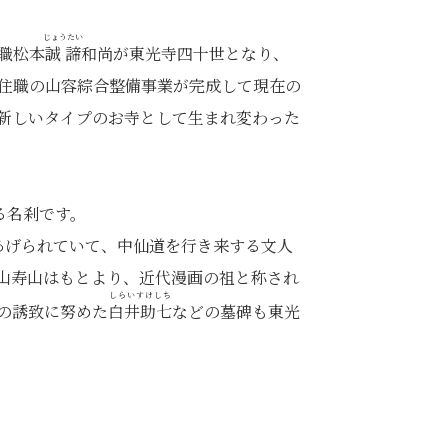
じょうたい
職松本
誠諦
和尚が東光寺四十世となり、
住職の山容綜合整備事業が完成して現在の
新しいタイプのお寺として生まれ変わった
る名刹です。
りあげられていて、中仙道を行き来する文人
山寿山はもとより、近代漫画の祖と称され
しらいすけしち
の誘致に努めた
白井助七
などの墓碑も東光