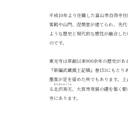
平成10年より住職した富山市自得寺住
客殿や山門、涅槃堂が建てられ、先代
ような歴史と現代的な感性が融合した
のです。
東光寺は草創以来900余年の歴史があ
『新編武蔵風土記稿』巻153にもと
墨客が足を留めた所でもあります。上
きたざわらくてん
る
北沢楽天
、大宮市発展の礎を築く駅
寺にあります。