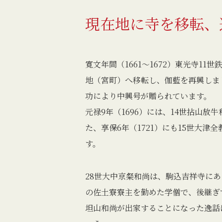
現在地に寺を移転、
寛文年間（1661〜1672）東光寺1
地（宮町）へ移転し、伽藍を再興しま
功により中興号が贈られています。
元禄9年（1696）には、14世拈山
た、享保6年（1721）にも15世大
す。
28世大中京粲和尚は、駒込吉祥寺にあ
の佐土寮寮主を勤めた学僧で、後継ぎ
坦山和尚が出家することになった逸話