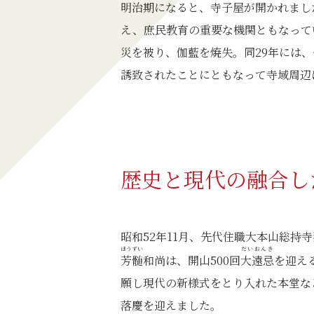
明治期になると、寺子屋が開かれまし
え、庶民教育の重要な機関ともなってい
災を被り、伽藍を焼失。同29年には
誘致されたことにともなって寺域周辺
歴史と現代の融合し
昭和52年11月、先代住職大本山総持
ほうずい
だいおんき
芳髄
和尚は、開山500回
大遠忌
を迎え
願し現代の新様式をとり入れた本堂な
落慶を迎えました。