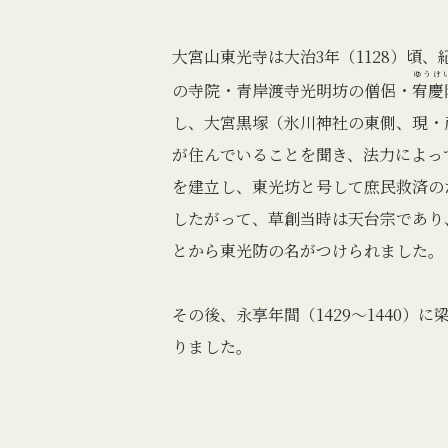
大宮山東光寺は大治3年（1128）頃
ゆうけ
の寺院・青岸渡寺光明坊の僧侶・
宥慶
し、大宮黒塚（氷川神社の東側、現・
が住んでいることを聞き、法力によっ
を建立し、東光坊と号して庶民救済の
したがって、草創当時は天台宗であり
とから東光防の名がつけられました。
その後、永享年間（1429〜1440）
りました。