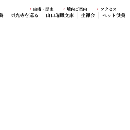
由緒・歴史
境内ご案内
アクセス
養
東光寺を巡る
山口瑞鳳文庫
坐禅会
ペット供養