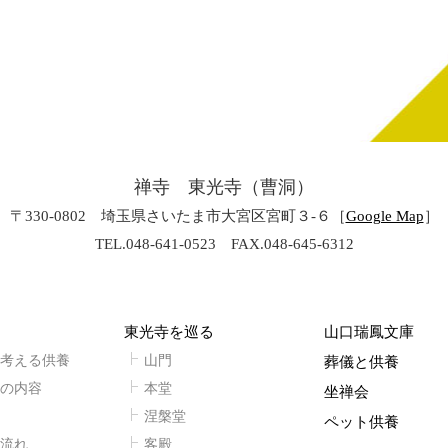
禅寺 東光寺（曹洞）
〒330-0802 埼玉県さいたま市大宮区宮町３-６
［
Google Map
］
TEL.048-641-0523 FAX.048-645-6312
東光寺を巡る
山口瑞鳳文庫
考える供養
山門
葬儀と供養
の内容
本堂
坐禅会
涅槃堂
ペット供養
流れ
客殿